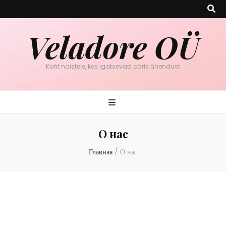
Veladore OÜ
Koht naistele, kes igatsevad päris ühendust
О нас
Главная
/
О нас