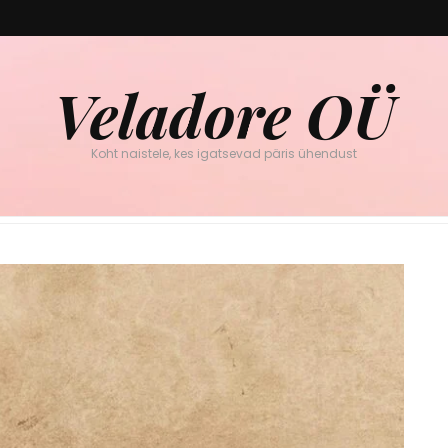
Veladore OÜ
Koht naistele, kes igatsevad päris ühendust